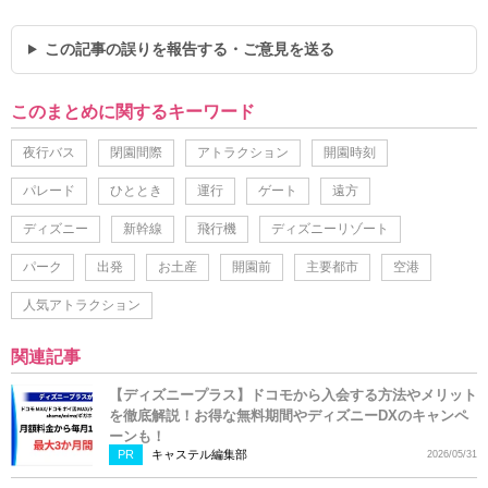
この記事の誤りを報告する・ご意見を送る
このまとめに関するキーワード
夜行バス
閉園間際
アトラクション
開園時刻
パレード
ひととき
運行
ゲート
遠方
ディズニー
新幹線
飛行機
ディズニーリゾート
パーク
出発
お土産
開園前
主要都市
空港
人気アトラクション
関連記事
【ディズニープラス】ドコモから入会する方法やメリット
を徹底解説！お得な無料期間やディズニーDXのキャンペ
ーンも！
PR
キャステル編集部
2026/05/31