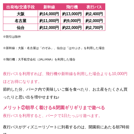
出発地/交通手段
新幹線
飛行機
夜行バス
大阪
約14,000円
約13,000円
約2,400円
名古屋
約11,000円
約9,000円
約2,000円
仙台
約12,000円
約22,000円
約2,700円
※割引は除外
※新幹線：大阪・名古屋は「のぞみ」、仙台は「はやぶさ」を利用した場合
※飛行機：大手航空会社（JAL/ANA）を利用した場合
夜行バスを利用すれば、飛行機や新幹線を利用した場合よりも10,000円
ほどお得になります。
節約した分、パーク内で美味しいご飯を食べたり、お土産をたくさん買
ったりと思い出を増やせますね♪
メリット②朝早く着ける&閉園ギリギリまで遊べる
夜行バスを利用すると、パークで1日たっぷり遊べます。
夜行バスがディズニーリゾートに到着するのは、開園前にあたる朝7時前