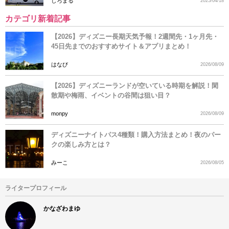
しろまる
2025/04/18
カテゴリ新着記事
【2026】ディズニー長期天気予報！2週間先・1ヶ月先・
45日先までのおすすめサイト＆アプリまとめ！
はなび
2026/08/09
【2026】ディズニーランドが空いている時期を解説！閑
散期や梅雨、イベントの谷間は狙い目？
monpy
2026/08/09
ディズニーナイトパス4種類！購入方法まとめ！夜のパー
クの楽しみ方とは？
みーこ
2026/08/05
ライタープロフィール
かなざわまゆ