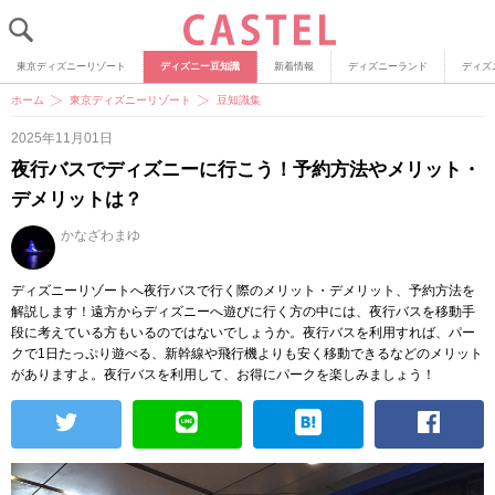
東京ディズニーリゾート
ディズニー豆知識
新着情報
ディズニーランド
ディズ
ホーム
東京ディズニーリゾート
豆知識集
2025年11月01日
夜行バスでディズニーに行こう！予約方法やメリット・
デメリットは？
かなざわまゆ
ディズニーリゾートへ夜行バスで行く際のメリット・デメリット、予約方法を
解説します！遠方からディズニーへ遊びに行く方の中には、夜行バスを移動手
段に考えている方もいるのではないでしょうか。夜行バスを利用すれば、パー
クで1日たっぷり遊べる、新幹線や飛行機よりも安く移動できるなどのメリット
がありますよ。夜行バスを利用して、お得にパークを楽しみましょう！