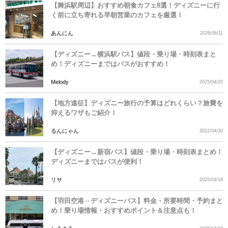
【舞浜駅周辺】おすすめ朝食カフェ8選！ディズニーに行
く前に立ち寄れる早朝営業のカフェを厳選！
あんにん
2026/06/11
【ディズニー↔横浜駅バス】値段・乗り場・時刻表まと
め！ディズニーまではバスがおすすめ！
Melody
2025/04/20
【地方遠征】ディズニー旅行の予算はどれくらい？旅費を
抑えるワザもご紹介！
るんにゃん
2022/04/30
【ディズニー↔︎新宿バス】値段・乗り場・時刻表まとめ！
ディズニーまではバスが便利！
リサ
2025/04/18
【羽田空港⇔ディズニーバス】料金・所要時間・予約まと
め！乗り場情報・おすすめポイント＆注意点も！