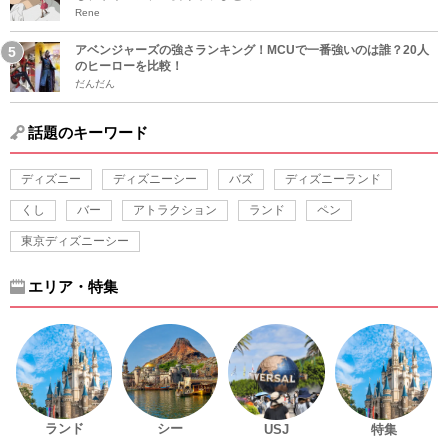
Rene
アベンジャーズの強さランキング！MCUで一番強いのは誰？20人
のヒーローを比較！
だんだん
話題のキーワード
ディズニー
ディズニーシー
バズ
ディズニーランド
くし
バー
アトラクション
ランド
ペン
東京ディズニーシー
エリア・特集
ランド
シー
USJ
特集