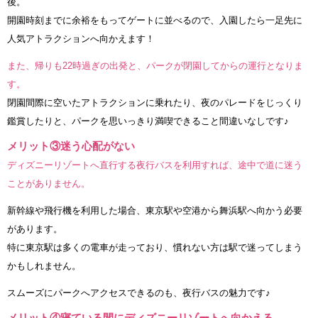
後。
開園時刻までに余裕をもってゲートに並べるので、入園したら一足先に
人気アトラクションへ向かえます！
また、帰りも22時過ぎの出発と、パークが閉園してからの運行となりま
す。
閉園間際に空いたアトラクションに乗れたり、夜のパレードをじっくり
鑑賞したりと、パークを思いっきり満喫できること間違いなしです♪
メリット③迷う心配がない
ディズニーリゾートへ直行する夜行バスを利用すれば、途中で道に迷う
ことがありません。
新幹線や飛行機を利用した場合、東京駅や空港から舞浜駅へ向かう必要
があります。
特に東京駅は多くの電車が走っており、慣れない方は駅で迷ってしまう
かもしれません。
スムーズにパークへアクセスできるのも、夜行バスの魅力です♪
メリット④寝ている間にディズニーリゾートへ向かえる