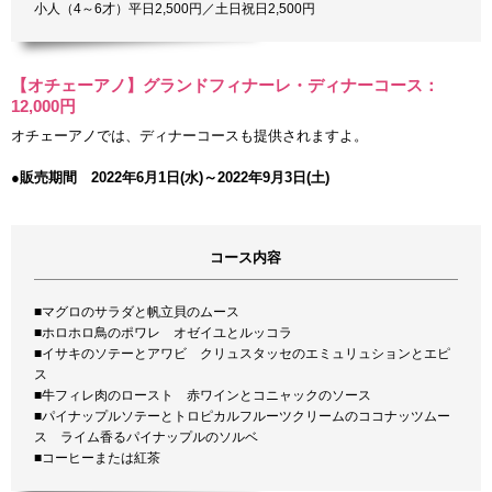
小人（4～6才）平日2,500円／土日祝日2,500円
【オチェーアノ】グランドフィナーレ・ディナーコース：
12,000円
オチェーアノでは、ディナーコースも提供されますよ。
●販売期間 2022年6月1日(水)～2022年9月3日(土)
コース内容
■マグロのサラダと帆立貝のムース
■ホロホロ鳥のポワレ オゼイユとルッコラ
■イサキのソテーとアワビ クリュスタッセのエミュリュションとエピ
ス
■牛フィレ肉のロースト 赤ワインとコニャックのソース
■パイナップルソテーとトロピカルフルーツクリームのココナッツムー
ス ライム香るパイナップルのソルベ
■コーヒーまたは紅茶