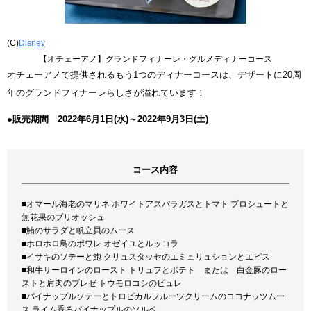
(C)
Disney
【オチェーアノ】グランドフィナーレ・グルメディナーコース
オチェーアノで提供されるもう1つのディナーコースは、デザートに20周
年のグランドフィナーレらしさが溢れています！
●販売期間 2022年6月1日(水)～2022年9月3日(土)
コース内容
■オマール海老のマリネ ホワイトアスパラガスとトマト プロシュートと
無花果のブリオッシュ
■鮪のサラダと帆立貝のムース
■ホロホロ鳥のポワレ オゼイユとルッコラ
■イサキのソテーと鮑 クリュスタッセのエミュリュションとエピス
■和牛サーロインのロースト トリュフとポテト または 白金豚のロー
ストと肩肉のブレゼ トウモロコシのピュレ
■パイナップルソテーとトロピカルフルーツクリームのココナッツムー
ス ライム香るパイナップルのソルベ