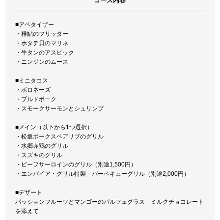
コース内容
■アペタイザー
・稚鮎のフリッター
・ホタテ貝のマリネ
・牛タンのアスピック
・ニンジンのムース
■ミニタコス
・ボロネーズ
・プルドポーク
・スモークサーモンとシュリンプ
■メイン（以下から1つ選択）
・松坂ポークスペアリブのグリル
・水郷赤鶏のグリル
・スズキのグリル
・ビーフサーロインのグリル（別途1,500円）
・エンパイア・グリル特製 バーベキューグリル（別途2,000円）
■デザート
パッションフルーツとマンゴーのパルフェグラス ミルクチョコレート
を添えて