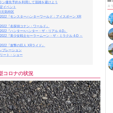
ストラン優先予約を利用して混雑を避けよう
エ
予定イベント
は超元気特区
2022『モンスターハンターワールド：アイスボーン XR
2022『名探偵コナン・ワールド』
022『ハンター×ハンター・ザ・リアル 4-D』
022『美少女戦士セーラームーン・ザ・ミラクル 4-D ～
022『進撃の巨人 XRライド』
レブレーション
トリート・ショー
新型コロナの状況