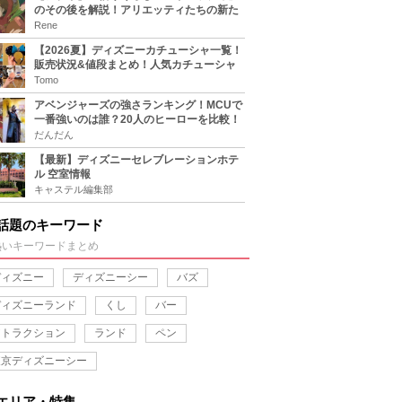
のその後を解説！アリエッティたちの新た
な住処は？翔の病気は治る？
Rene
【2026夏】ディズニーカチューシャ一覧！
販売状況&値段まとめ！人気カチューシャ
をチェック
Tomo
アベンジャーズの強さランキング！MCUで
一番強いのは誰？20人のヒーローを比較！
だんだん
【最新】ディズニーセレブレーションホテ
ル 空室情報
キャステル編集部
話題のキーワード
熱いキーワードまとめ
ディズニー
ディズニーシー
バズ
ディズニーランド
くし
バー
アトラクション
ランド
ペン
東京ディズニーシー
エリア・特集