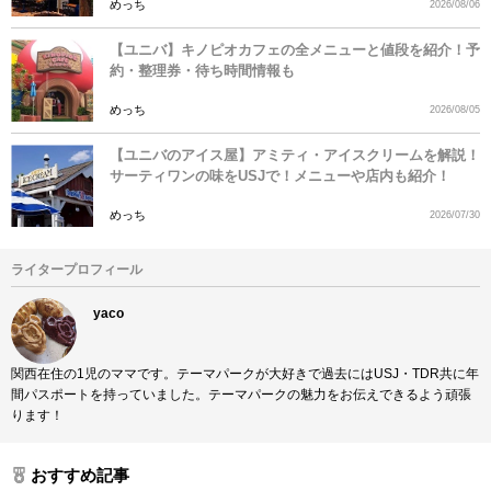
めっち
2026/08/06
【ユニバ】キノピオカフェの全メニューと値段を紹介！予
約・整理券・待ち時間情報も
めっち
2026/08/05
【ユニバのアイス屋】アミティ・アイスクリームを解説！
サーティワンの味をUSJで！メニューや店内も紹介！
めっち
2026/07/30
ライタープロフィール
yaco
関西在住の1児のママです。テーマパークが大好きで過去にはUSJ・TDR共に年
間パスポートを持っていました。テーマパークの魅力をお伝えできるよう頑張
ります！
おすすめ記事