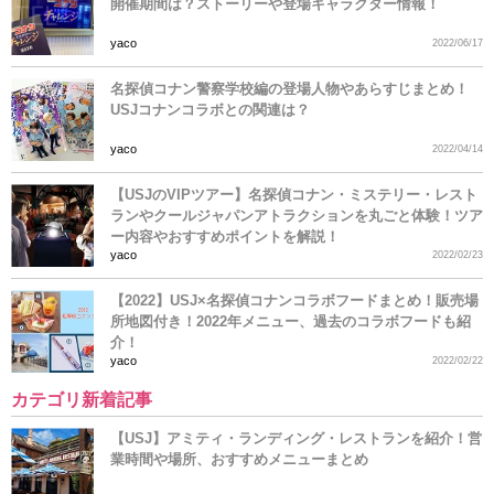
開催期間は？ストーリーや登場キャラクター情報！
yaco
2022/06/17
名探偵コナン警察学校編の登場人物やあらすじまとめ！
USJコナンコラボとの関連は？
yaco
2022/04/14
【USJのVIPツアー】名探偵コナン・ミステリー・レスト
ランやクールジャパンアトラクションを丸ごと体験！ツア
ー内容やおすすめポイントを解説！
yaco
2022/02/23
【2022】USJ×名探偵コナンコラボフードまとめ！販売場
所地図付き！2022年メニュー、過去のコラボフードも紹
介！
yaco
2022/02/22
カテゴリ新着記事
【USJ】アミティ・ランディング・レストランを紹介！営
業時間や場所、おすすめメニューまとめ