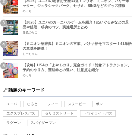
【2026】ユニバの定番お土産33選！マリオ、ミニオン、ハリーポ
ッター、ジュラシックパーク、セサミ、SINGなどのグッズ情報
めっち
【2026】ユニバのカーニバルゲームを紹介！ぬいぐるみなどの景
品や値段、成功のコツ、実施場所まとめ
赤色のたこ
【ミニオン語辞典】ミニオンの言葉、バナナ語をマスター！41単語
の意味を解説！
しーちゃん
【攻略】USJの「よやくのり」完全ガイド！対象アトラクション、
予約のやり方、整理券との違い、注意点を紹介
めっち
話題のキーワード
ユニバ
なると
フィー
スヌーピー
ボン
エクスプレスパス
セサミストリート
トワイライトパス
ラグーン
スパイダーマン