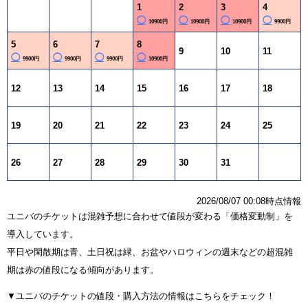
1
2
3
4
◯
◯
◯
◯
10900円
10900円
10900円
9900円
5
6
7
8
9
10
11
◯
◯
◯
◯
9900円
9900円
9900円
10900円
12
13
14
15
16
17
18
19
20
21
22
23
24
25
26
27
28
29
30
31
2026/08/07 00:08時点情報
ユニバのチケットは混雑予想に合わせて値段が変わる「価格変動制」を
導入しています。
平日や閑散期は青、土日祝は緑、お盆やハロウィンの週末などの超混雑
期は赤の値段になる傾向があります。
▼ユニバのチケットの値段・購入方法の情報はこちらをチェック！