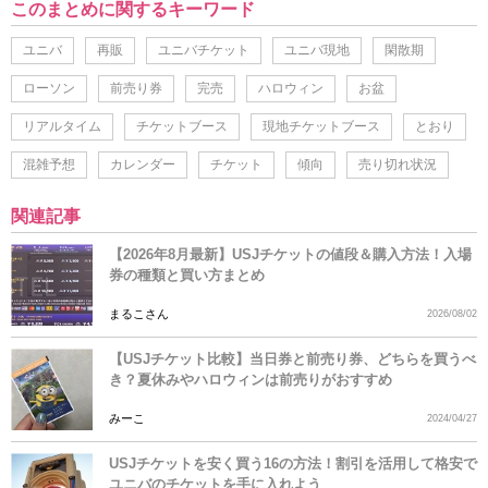
このまとめに関するキーワード
ユニバ
再販
ユニバチケット
ユニバ現地
閑散期
ローソン
前売り券
完売
ハロウィン
お盆
リアルタイム
チケットブース
現地チケットブース
とおり
混雑予想
カレンダー
チケット
傾向
売り切れ状況
関連記事
【2026年8月最新】USJチケットの値段＆購入方法！入場
券の種類と買い方まとめ
まるこさん
2026/08/02
【USJチケット比較】当日券と前売り券、どちらを買うべ
き？夏休みやハロウィンは前売りがおすすめ
みーこ
2024/04/27
USJチケットを安く買う16の方法！割引を活用して格安で
ユニバのチケットを手に入れよう