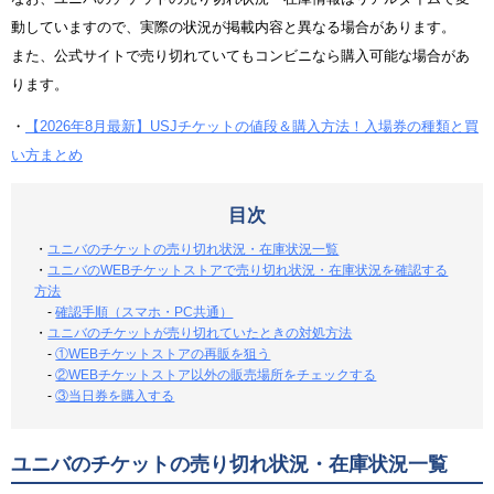
動していますので、実際の状況が掲載内容と異なる場合があります。
また、公式サイトで売り切れていてもコンビニなら購入可能な場合があ
ります。
・
【2026年8月最新】USJチケットの値段＆購入方法！入場券の種類と買
い方まとめ
目次
・
ユニバのチケットの売り切れ状況・在庫状況一覧
・
ユニバのWEBチケットストアで売り切れ状況・在庫状況を確認する
方法
-
確認手順（スマホ・PC共通）
・
ユニバのチケットが売り切れていたときの対処方法
-
①WEBチケットストアの再販を狙う
-
②WEBチケットストア以外の販売場所をチェックする
-
③当日券を購入する
ユニバのチケットの売り切れ状況・在庫状況一覧