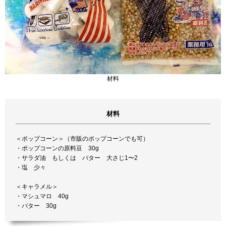
材料
材料
＜ポップコーン＞（市販のポップコーンでも可）
・ポップコーンの原料豆 30g
・サラダ油 もしくは バター 大さじ1〜2
・塩 少々
＜キャラメル＞
・マシュマロ 40g
・バター 30g