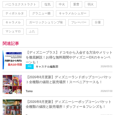
バニラエクストラクト
塩気
中火
重曹
弱火
ティポトルタ
グラニュー糖
キャラメルシュガー
キャラメル
ガーリックシュリンプ味
フレーバー
分量
マシュマロ
ふた
関連記事
【ディズニープラス】ドコモから入会する方法やメリット
を徹底解説！お得な無料期間やディズニーDXのキャンペ
ーンも！
PR
キャステル編集部
2026/05/31
【2026年8月更新】ディズニーランドポップコーンバケッ
ト全種類の値段と販売場所！スーベニアケースも！
Tomo
2026/07/30
【2026年8月更新】ディズニーシーポップコーンバケット
全種類の値段と販売場所！ダッフィー＆フレンズも！