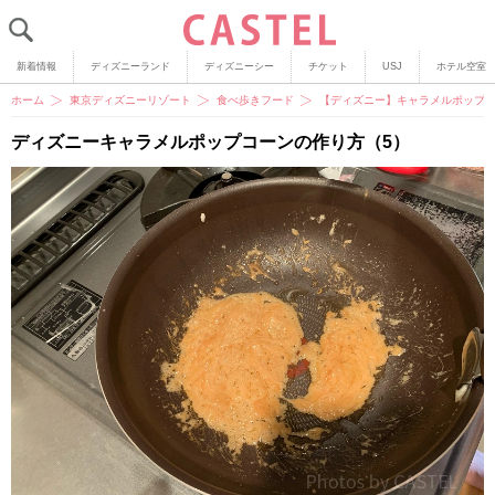
新着情報
ディズニーランド
ディズニーシー
チケット
USJ
ホテル空室
ホーム
東京ディズニーリゾート
食べ歩きフード
【ディズニー】キャラメルポップコ
ディズニーキャラメルポップコーンの作り方（5）