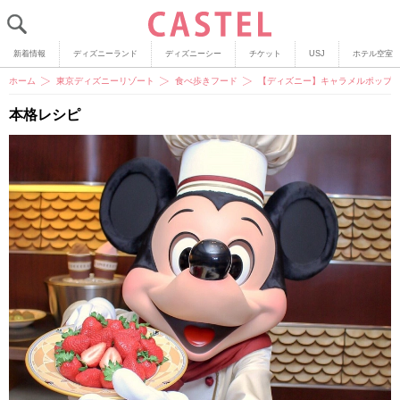
新着情報
ディズニーランド
ディズニーシー
チケット
USJ
ホテル空室
ホーム
東京ディズニーリゾート
食べ歩きフード
【ディズニー】キャラメルポップコ
本格レシピ