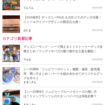
てんてん
2026/03/02
【2/24発売】ディズニーPAUL＆JOEコラボグッズ16選！
ミニー＆デイジーデザインの限定お土産！
おたま
2021/04/26
カテゴリ新着記事
ディズニーランド・シーで買えるトイストーリーグッズ全
種まとめ！ウッディやバズの被り物やお土産を解説！
アカネ
2026/08/06
シー25周年「ジュビリーロケット」種類・値段・販売場
所・買い方まとめ！パーツを組み合わせてオリジナルグッ
ズを作ろう
まるこさん
2026/08/05
【シー25周年】ジュビリーブルーメモリーズの買い方
は？リメンブランツェのスタンバイパスは何枚必要？
まるこさん
2026/08/04