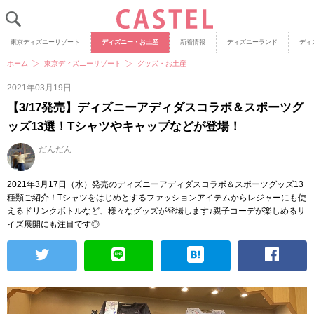
東京ディズニーリゾート
ディズニー・お土産
新着情報
ディズニーランド
ディ
ホーム
東京ディズニーリゾート
グッズ・お土産
2021年03月19日
【3/17発売】ディズニーアディダスコラボ＆スポーツグ
ッズ13選！Tシャツやキャップなどが登場！
だんだん
2021年3月17日（水）発売のディズニーアディダスコラボ＆スポーツグッズ13
種類ご紹介！Tシャツをはじめとするファッションアイテムからレジャーにも使
えるドリンクボトルなど、様々なグッズが登場します♪親子コーデが楽しめるサ
イズ展開にも注目です◎