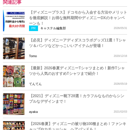
関連記事
【ディズニープラス】ドコモから入会する方法やメリット
を徹底解説！お得な無料期間やディズニーDXのキャンペ
ーンも！
PR
キャステル編集部
2026/05/31
【必見】ディズニーアディダスコラボグッズ11選！Tシャ
ツ＆パンツなどかっこいいアイテムが登場！
Tomo
2020/12/16
【最新】2026春夏ディズニーTシャツまとめ！新作Tシャ
ツから人気のおすすめTシャツまで紹介！
てんてん
2026/05/19
【2021】ディズニー靴下28選！カラフルなものからシン
プルなデザインまで！
ayaka
2021/02/03
【2026春夏】ディズニーの被り物100種まとめ！ファンキ
ャップやカチューシャ、ヘアバンドも！