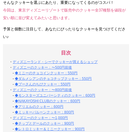
そんなクッキーを選ぶにあたり、重要になってくるのがコスパ！
今回は、東京ディズニーリゾートで販売中のクッキー全37種類を値段が
安い順に並び変えてみたいと思います。
予算と個数に注目して、あなたにぴったりなクッキーを見つけてくださ
い♪
目次
・
ディズニーランド・シーでクッキーが買えるショップ
・
ディズニーのクッキー：〜500円前後
-
◆ミニーのチョコインクッキー：550円
-
◆ダルメシアンのチョコチップクッキー：550円
-
◆プーさんのちびクッキー：550円
・
ディズニーのクッキー：〜800円前後
-
◆モンスターズユニバーシティのクッキー：600円
-
◆NAKAYOSHI CLUBのクッキー：600円
-
◆アリエルのクッキー：600円
-
◆ミッキーバルーンクッキー：800円
・
ディズニーのクッキー：〜1,000円
-
◆チップとデールのクッキー：900円
-
◆レトロミッキー＆ミニークッキー：900円