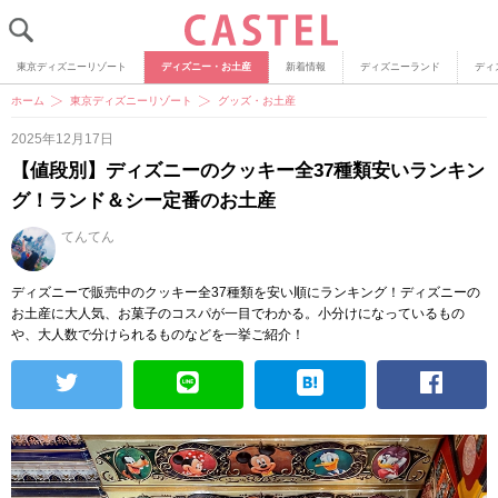
東京ディズニーリゾート
ディズニー・お土産
新着情報
ディズニーランド
ディ
ホーム
東京ディズニーリゾート
グッズ・お土産
2025年12月17日
【値段別】ディズニーのクッキー全37種類安いランキン
グ！ランド＆シー定番のお土産
てんてん
ディズニーで販売中のクッキー全37種類を安い順にランキング！ディズニーの
お土産に大人気、お菓子のコスパが一目でわかる。小分けになっているもの
や、大人数で分けられるものなどを一挙ご紹介！