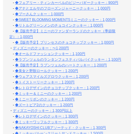
-
◆フェアリー・ティンカーベルのビジーバギークッキー：900円
-
◆アナとエルサのフローズンジャーニークッキー：1,000円
-
◆プーさんクッキー：1,000円
-
◆SWEET BLOOMING MOMENTSミニーのクッキー：1,000円
-
◆リトルグリーンメンのチョコインクッキー：1,000円
-
◆【販売予定】ミニーのファンダーランドのクッキー（季節限
定）：1,000円
-
◆【販売予定】プリンセスのチョコチップクッキー：1,000円
・
ディズニーのクッキー：〜1,200円
-
◆オールドファッションクッキー：1,100円
-
◆ラプンツェルのランタンフェスティバルパイクッキー：1,100円
-
◆【販売予定】ラプンツェルのハートクッキー：1,200円
-
◆美女と野獣ロールクッキー：1,200円
-
◆ウェアスマイルズグロウクッキー：1,200円
-
◆トイストーリークッキー：1,200円
-
◆レトロデザインのチョコチップクッキー：1,200円
-
◆ミッキー＆ミニーのクッキー：1,200円
-
◆ミニーリボンのクッキー：1,200円
-
◆ズートピア2のクッキー：1,200円
・
ディズニーのクッキー：1,300円以上
-
◆レトロデザインのクッキー：1,300円
-
◆ミッキーワッフルクッキー：1,300円
-
◆NAKAYOSHI CLUBアソーテッド・クッキー：1,300円
-
◆ミッキーバルーンクリームサンドクッキー：1,500円