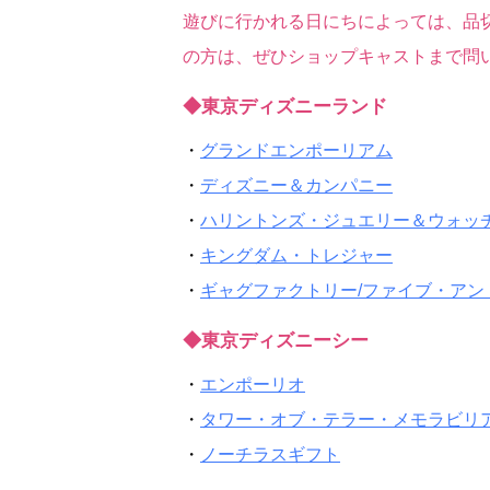
遊びに行かれる日にちによっては、品
の方は、ぜひショップキャストまで問
◆東京ディズニーランド
・
グランドエンポーリアム
・
ディズニー＆カンパニー
・
ハリントンズ・ジュエリー＆ウォッ
・
キングダム・トレジャー
・
ギャグファクトリー/ファイブ・アン
◆東京ディズニーシー
・
エンポーリオ
・
タワー・オブ・テラー・メモラビリ
・
ノーチラスギフト