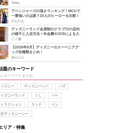
をチェック
Tomo
アベンジャーズの強さランキング！MCUで
一番強いのは誰？20人のヒーローを比較！
だんだん
ディズニーランド会員制のクラブ33の店内
の様子と入店方法！年会費やJCBによる入
り方も
二ノ瀬
【2026年8月】ディズニーのスーベニアグ
ッズ全種類まとめ！
あんにん
話題のキーワード
熱いキーワードまとめ
ディズニー
ディズニーシー
バズ
ディズニーランド
くし
バー
アトラクション
ランド
ペン
東京ディズニーシー
エリア・特集