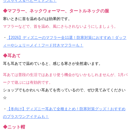
ッズサイズ＆ベビーミトンも！
◆マフラー、ネックウォーマー、タートルネックの服
寒いときに首を温めるのは効果的です。
マフラーなどで、首を温め、風にさらされないようにしましょう。
・
【2026】ディズニーのマフラー全11選！防寒対策におすすめ！ダッフ
ィーやシェリーメイ！フード付きマフラーも！
◆耳あて
耳も耳あてで温めていると、感じる寒さが全然違います。
耳あては普段の生活ではあまり使う機会がないかもしれませんが、1月パ
ークで遊ぶには有効的です。
ショップでもかわいい耳あてを売っているので、ぜひ見てみてください
☆
・
【冬向け】ディズニー耳あて全種まとめ！防寒対策グッズ！おすすめ
のプラスワンアイテムも！
◆ニット帽