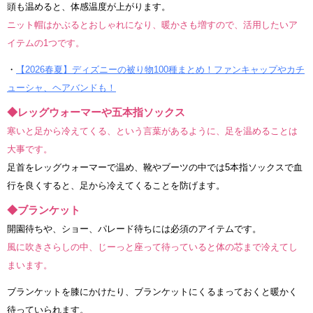
頭も温めると、体感温度が上がります。
ニット帽はかぶるとおしゃれになり、暖かさも増すので、活用したいア
イテムの1つです。
・
【2026春夏】ディズニーの被り物100種まとめ！ファンキャップやカチ
ューシャ、ヘアバンドも！
◆レッグウォーマーや五本指ソックス
寒いと足から冷えてくる、という言葉があるように、足を温めることは
大事です。
足首をレッグウォーマーで温め、靴やブーツの中では5本指ソックスで血
行を良くすると、足から冷えてくることを防げます。
◆ブランケット
開園待ちや、ショー、パレード待ちには必須のアイテムです。
風に吹きさらしの中、じーっと座って待っていると体の芯まで冷えてし
まいます。
ブランケットを膝にかけたり、ブランケットにくるまっておくと暖かく
待っていられます。