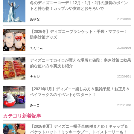
冬のディズニーコーデ！12月・1月・2月の服装のポイン
トと持ち物！カップルや友達とおそろいで
あやな
2026/01/05
【2026冬】ディズニーブランケット・手袋・マフラー！
防寒対策グッズ
てんてん
2026/01/06
ディズニーでカイロが買える場所と値段！寒さ対策に効果
的な使い方や裏技も紹介
ナカジ
2026/01/31
【2021年1月】ディズニー楽しみ方＆混雑予想！お正月＆
ベイマックスのイベントがスタート！
みーこ
2020/12/08
カテゴリ新着記事
【2026春夏】ディズニー帽子全80種まとめ！キャップ＆
バケットハット！ミッキーやプー、トイストーリーも！