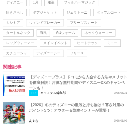
ディズニー
1月
服装
フィルハーマジック
吹きさらし
ボアジャケット
ジェラトーニ
ダッフルコート
カシミア
ウィンドブレーカー
プリーツスカート
タートルネック
海風
GUウォーム
ネックウォーマー
レッグウォーマー
メインイベント
ヒートテック
ミニー
カチューシャ
ディズニーシー
フリース
関連記事
【ディズニープラス】ドコモから入会する方法やメリット
を徹底解説！お得な無料期間やディズニーDXのキャンペ
ーンも！
PR
キャステル編集部
2026/05/31
【2026】冬のディズニーの服装と持ち物は？寒さ対策の
ポイント5つ！アウター＆防寒インナーが重要！
あやな
2026/01/06