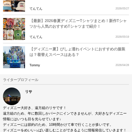
てんてん
2026/05/27
【最新】2026春夏ディズニーTシャツまとめ！新作Tシャ
ツから人気のおすすめTシャツまで紹介！
てんてん
2026/05/19
【ディズニー夏】びしょ濡れイベントにおすすめの服装
は？着替えスペースはある？
Tommy
2026/04/28
ライタープロフィール
リサ
ディズニー大好き、遠方組のリサです！
遠方組のため、年に数回しかパークにインできませんが、大好きなディズニー
情報にはいつも目を光らせています♩
ディズニーには節約のため、10時間かけて車で行くことが多いです。
ディズニーをめいいっぱい楽しむことができるように情報発信していきます！