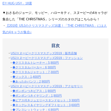
E!! HUG US!!」18選
▼おさるのジョージ、モッピー、ハローキティ、スヌーピーの4キャラが
集合した「THE CHRISTMAS」シリーズのカタログはこちらから！
・
【2019】USJのクリスマスグッズ16選！「THE CHRISTMAS」には人
気の4キャラが集合♪
目次
・
USJスヌーピークリスマスグッズ2019：販売店舗
・
USJスヌーピークリスマスグッズ2019：ファッション
-
◆クリスタルトレーナー：5,900円
-
◆クリスタルパーカー：6,300円
-
◆クリスタルジャケット：7,300円
-
◆ソックス：1,400円
-
◆あったかパンツ：2,900円
・
USJスヌーピークリスマスグッズ2019：アクセサリー
-
◆ポンポンつきピアス：1,900円
-
◆ポンポンつきイヤリング：1,900円
-
◆ピアス付きジュエリースタンドセット：3,300円
-
◆ネックレス＆イヤリングギフトセット：3,600円
-
◆ブレスレットウォッチ：4,900円