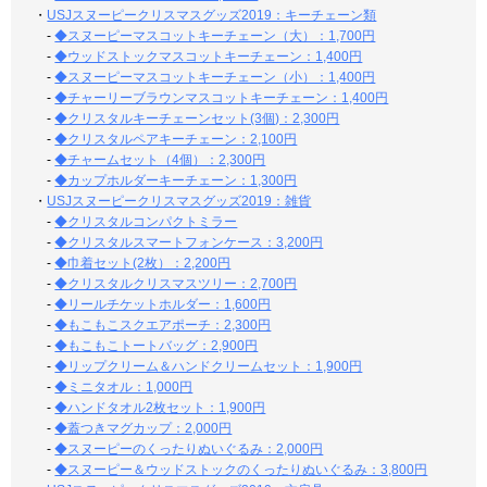
・
USJスヌーピークリスマスグッズ2019：キーチェーン類
-
◆スヌーピーマスコットキーチェーン（大）：1,700円
-
◆ウッドストックマスコットキーチェーン：1,400円
-
◆スヌーピーマスコットキーチェーン（小）：1,400円
-
◆チャーリーブラウンマスコットキーチェーン：1,400円
-
◆クリスタルキーチェーンセット(3個)：2,300円
-
◆クリスタルペアキーチェーン：2,100円
-
◆チャームセット（4個）：2,300円
-
◆カップホルダーキーチェーン：1,300円
・
USJスヌーピークリスマスグッズ2019：雑貨
-
◆クリスタルコンパクトミラー
-
◆クリスタルスマートフォンケース：3,200円
-
◆巾着セット(2枚）：2,200円
-
◆クリスタルクリスマスツリー：2,700円
-
◆リールチケットホルダー：1,600円
-
◆もこもこスクエアポーチ：2,300円
-
◆もこもこトートバッグ：2,900円
-
◆リップクリーム＆ハンドクリームセット：1,900円
-
◆ミニタオル：1,000円
-
◆ハンドタオル2枚セット：1,900円
-
◆蓋つきマグカップ：2,000円
-
◆スヌーピーのくったりぬいぐるみ：2,000円
-
◆スヌーピー＆ウッドストックのくったりぬいぐるみ：3,800円