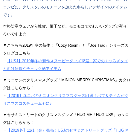
コンビに、クリスタルのモチーフを加えた冬らしいデザインのアイテム
です。
本格防寒ウェアから雑貨、菓子など、モコモコでかわいいグッズが勢ぞ
ろいですよ☆
▼こちらも2019年冬の新作！「Cozy Room」と「Joe Trad」シリーズカ
タログはこちら！
・
【USJ】2019年冬の新作スヌーピーグッズ18選！家でのくつろぎタイ
ム向け雑貨やチェック柄アイテム
▼ミニオンのクリスマスグッズ「MINION MERRY CHRISTMAS」カタロ
グはこちらから！
・
【2019】ユニバのミニオンクリスマスグッズ51選！ボブ＆ティムがク
リスマスコスチューム姿に♪
▼セサミストリートのクリスマスグッズ「HUG ME!! HUG US!!」カタロ
グはこちらから！
・
【2019冬】11/1（金）発売！USJのセサミストリートグッズ「HUG M