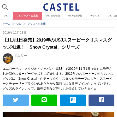
USJ
USJグッズ・お土産
USJ新着情報
USJ混雑予想
チケット
USJ写
ホーム
USJ
グッズ・お土産
2019年11月13日
【11月1日発売】2019年のUSJスヌーピークリスマスグ
ッズ41選！「Snow Crystal」シリーズ
えみりー
ユニバーサル・スタジオ・ジャパン（USJ）で2019年11月1日（金）に発売さ
れた新作スヌーピーグッズをご紹介します。2019年のスヌーピーのクリスマス
グッズは「Snow Crystal」がテーマ☆クリスタルをモチーフにした、スヌーピ
ーとチャーリーブラウンのあたたかな気持ちになるデザインがいっぱいです。
グッズのラインナップ、販売店舗など詳しくお伝えしていきます☆