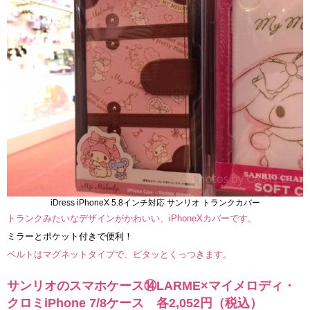
iDress iPhoneX 5.8インチ対応 サンリオ トランクカバー
トランクみたいなデザインがかわいい、iPhoneXカバーです。
ミラーとポケット付きで便利！
ベルトはマグネットタイプで、ピタッとくっつきます。
サンリオのスマホケース⑭LARME×マイメロディ・
クロミiPhone 7/8ケース 各2,052円（税込）