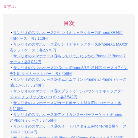
ますよ。
目次
・
サンリオのスマホケース①サンリオキャラクターズiPhoneXR対応
IIIIfitケース：各3,110円
・
サンリオのスマホケース②サンリオキャラクターズiPhoneXS MAX対
応ソフトケース：各2,570円
・
サンリオのスマホケース③もっちりでふわふわなiPhone 8/iPhone 7
ケース：各3,024円
・
サンリオのスマホケース④iDress iPhone8/7/6s/6対応 ケース 4.7イン
チ対応 ダイカットカバー：各3,456円
・
サンリオのスマホケース⑤ポムポムプリン iPhone 8/iPhone 7ケース
(夜ふかし)：3,240円
・
サンリオのスマホケース⑥スプラトゥーン2×サンリオキャラクター
ズ マルチフリップカバー(M)：各3,542円
・
サンリオのスマホケース⑦カードポケット付きiPhoneケース：各
3,110円～
・
サンリオのスマホケース⑧アメリカンスーパーマーケット iPhone
8/iPhone 7ケース：3,456円
・
サンリオのスマホケース⑨スイートバスタイムiPhone7/8専用ケース
HARD：3,024円