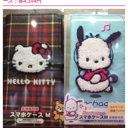
ース：各4,104円