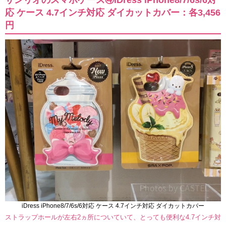
サンリオのスマホケース④iDress iPhone8/7/6s/6対
応 ケース 4.7インチ対応 ダイカットカバー：各3,456
円
iDress iPhone8/7/6s/6対応 ケース 4.7インチ対応 ダイカットカバー
ストラップホールが左右2ヵ所についていて、とっても便利な4.7インチ対