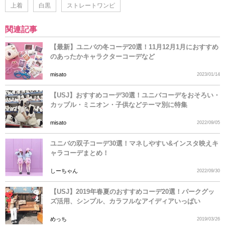
上着
白黒
ストレートワンピ
関連記事
【最新】ユニバの冬コーデ20選！11月12月1月におすすめ
のあったかキャラクターコーデなど
misato
2023/01/14
【USJ】おすすめコーデ30選！ユニバコーデをおそろい・
カップル・ミニオン・子供などテーマ別に特集
misato
2022/09/05
ユニバの双子コーデ30選！マネしやすい&インスタ映えキ
ャラコーデまとめ！
しーちゃん
2022/09/30
【USJ】2019年春夏のおすすめコーデ20選！パークグッ
ズ活用、シンプル、カラフルなアイディアいっぱい
めっち
2019/03/26