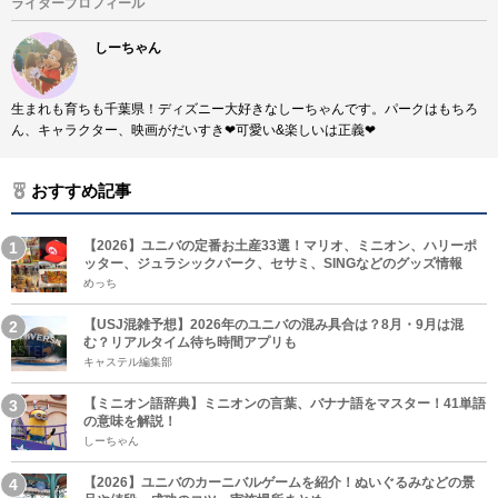
ライタープロフィール
しーちゃん
生まれも育ちも千葉県！ディズニー大好きなしーちゃんです。パークはもちろ
ん、キャラクター、映画がだいすき❤︎可愛い&楽しいは正義❤︎
おすすめ記事
【2026】ユニバの定番お土産33選！マリオ、ミニオン、ハリーポ
ッター、ジュラシックパーク、セサミ、SINGなどのグッズ情報
めっち
【USJ混雑予想】2026年のユニバの混み具合は？8月・9月は混
む？リアルタイム待ち時間アプリも
キャステル編集部
【ミニオン語辞典】ミニオンの言葉、バナナ語をマスター！41単語
の意味を解説！
しーちゃん
【2026】ユニバのカーニバルゲームを紹介！ぬいぐるみなどの景