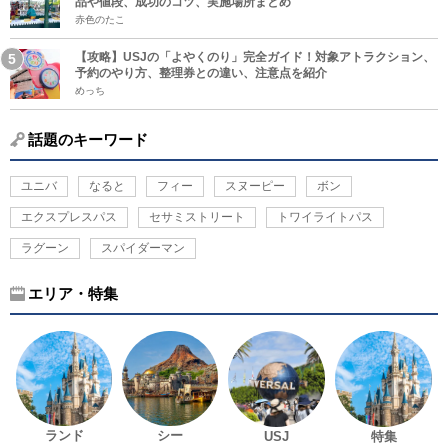
品や値段、成功のコツ、実施場所まとめ
赤色のたこ
【攻略】USJの「よやくのり」完全ガイド！対象アトラクション、
予約のやり方、整理券との違い、注意点を紹介
めっち
話題のキーワード
ユニバ
なると
フィー
スヌーピー
ボン
エクスプレスパス
セサミストリート
トワイライトパス
ラグーン
スパイダーマン
エリア・特集
ランド
シー
USJ
特集