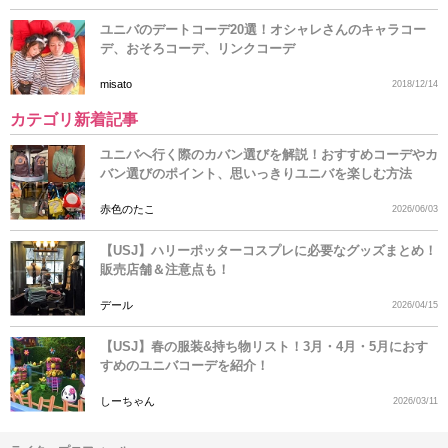
ユニバのデートコーデ20選！オシャレさんのキャラコー
デ、おそろコーデ、リンクコーデ
misato
2018/12/14
カテゴリ新着記事
ユニバへ行く際のカバン選びを解説！おすすめコーデやカ
バン選びのポイント、思いっきりユニバを楽しむ方法
赤色のたこ
2026/06/03
【USJ】ハリーポッターコスプレに必要なグッズまとめ！
販売店舗＆注意点も！
デール
2026/04/15
【USJ】春の服装&持ち物リスト！3月・4月・5月におす
すめのユニバコーデを紹介！
しーちゃん
2026/03/11