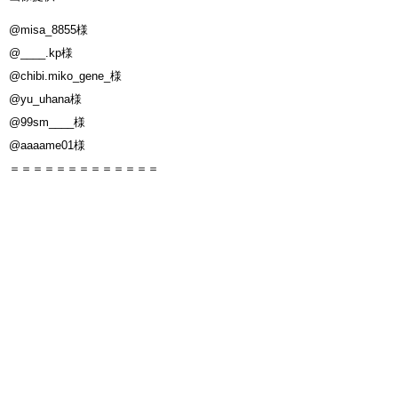
@misa_8855様
@____.kp様
@chibi.miko_gene_様
@yu_uhana様
@99sm____様
@aaaame01様
＝＝＝＝＝＝＝＝＝＝＝＝＝