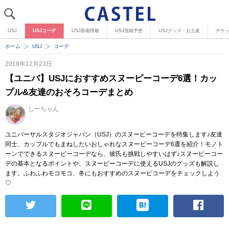
USJ
USJコーデ
USJ新着情報
USJ混雑予想
USJグッズ・お土産
チケ
ホーム
USJ
コーデ
2018年12月23日
【ユニバ】USJにおすすめスヌーピーコーデ6選！カッ
プル&友達のおそろコーデまとめ
しーちゃん
ユニバーサルスタジオジャパン（USJ）のスヌーピーコーデを特集します♪友達
同士、カップルでもまねしたいおしゃれなスヌーピーコーデ6選を紹介！モノト
ーンでできるスヌーピーコーデなら、彼氏も挑戦しやすいはず♪スヌーピーコー
デの基本となるポイントや、スヌーピーコーデに使えるUSJのグッズも解説し
ます。ふわふわモコモコ、冬にもおすすめのスヌーピコーデをチェックしよう
♡