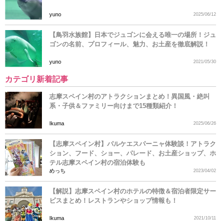
yuno
2025/06/12
【鳥羽水族館】日本でジュゴンに会える唯一の場所！ジュ
ゴンの名前、プロフィール、魅力、お土産を徹底解説！
yuno
2021/05/30
カテゴリ新着記事
志摩スペイン村のアトラクションまとめ！異国風・絶叫
系・子供＆ファミリー向けまで15種類紹介！
Ikuma
2025/06/26
【志摩スペイン村】パルケエスパーニャ体験談！アトラク
ション、フード、ショー、パレード、お土産ショップ、ホ
テル志摩スペイン村の宿泊体験も
めっち
2023/04/02
【解説】志摩スペイン村のホテルの特徴＆宿泊者限定サー
ビスまとめ！レストランやショップ情報も！
Ikuma
2021/10/11