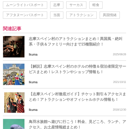
ムーンライトパスポート
志摩
サーカス
軽食
アフタヌーンパスポート
当面
アトラクション
異国情緒
関連記事
志摩スペイン村のアトラクションまとめ！異国風・絶叫
系・子供＆ファミリー向けまで15種類紹介！
Ikuma
2025/06/26
【解説】志摩スペイン村のホテルの特徴＆宿泊者限定サー
ビスまとめ！レストランやショップ情報も！
Ikuma
2021/10/11
【志摩スペイン村徹底ガイド】チケット割引＆アクセスま
とめ！アトラクションやオフィシャルホテル情報も！
Ikuma
2018/12/30
鳥羽水族館へ遊びに行こう！料金、見どころ、ランチ、ア
クセス、お土産情報総まとめ！