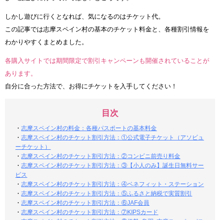
しかし遊びに行くとなれば、気になるのはチケット代。
この記事では志摩スペイン村の基本のチケット料金と、各種割引情報を
わかりやすくまとめました。
各購入サイトでは期間限定で割引キャンペーンも開催されていることが
あります。
自分に合った方法で、お得にチケットを入手してください！
目次
・
志摩スペイン村の料金：各種パスポートの基本料金
・
志摩スペイン村のチケット割引方法：①公式電子チケット（アソビュ
ーチケット）
・
志摩スペイン村のチケット割引方法：②コンビニ前売り料金
・
志摩スペイン村のチケット割引方法：③【小人のみ】誕生日無料サー
ビス
・
志摩スペイン村のチケット割引方法：④ベネフィット・ステーション
・
志摩スペイン村のチケット割引方法：⑤ふるさと納税で実質割引
・
志摩スペイン村のチケット割引方法：⑥JAF会員
・
志摩スペイン村のチケット割引方法：⑦KIPSカード