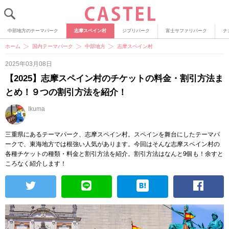
中部地方のテーマパーク
志摩スペイン村
ジブリパーク
富士サファリパーク
ナ
ホーム
国内テーマパーク
中部地方
志摩スペイン村
2025年03月08日
【2025】志摩スペイン村のチケットの料金・割引方法ま
とめ！９つの割引方法を紹介！
Ikuma
三重県にあるテーマパーク、志摩スペイン村。スペインを舞台にしたテーマパ
ークで、東海地方では根強い人気があります。今回はそんな志摩スペイン村の
各種チケットの種類・料金と割引方法を紹介。割引方法はなんと9個も！余すと
ころなく紹介します！