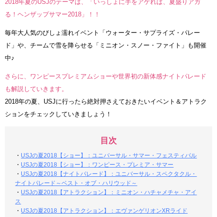
2018年夏のUSJのテーマは、「いっしょに手をアゲれば、夏盛りアガ
る！ヘンザップサマー2018」！！
毎年大人気のびしょ濡れイベント「ウォーター・サプライズ・パレー
ド」や、チームで雪を降らせる「ミニオン・スノー・ファイト」も開催
中♪
さらに、ワンピースプレミアムショーや世界初の新体感ナイトパレード
も解説していきます。
2018年の夏、USJに行ったら絶対押さえておきたいイベント＆アトラク
ションをチェックしていきましょう！
目次
・
USJの夏2018【ショー】：ユニバーサル・サマー・フェスティバル
・
USJの夏2018【ショー】：ワンピース・プレミア・サマー
・
USJの夏2018【ナイトパレード】：ユニバーサル・スペクタクル・
ナイトパレード～ベスト・オブ・ハリウッド～
・
USJの夏2018【アトラクション】：ミニオン・ハチャメチャ・アイ
ス
・
USJの夏2018【アトラクション】：エヴァンゲリオンXRライド