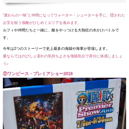
“麦わらの一味”と仲間になってウォーター・シューターを手に、隠された
お宝を狙う強敵がひしめくエリアを進みます。
ルフィや仲間たちと一緒に、敵をやっつける大熱狂の水かけバトルで
す。
今年は2つのストーリーで史上最多の海賊や海軍が登場します。
夏ならではのびしょ濡れの気持ちよさを海賊気分で存分に体感しましょ
う♪
②ワンピース・プレミアショー2018