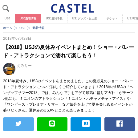
USJ
USJ新着情報
USJ混雑予想
USJグッズ・お土産
チケット
USJ写
ホーム
USJ
新着情報
2018年07月28日
【2018】USJの夏休みイベントまとめ！ショー・パレー
ド・アトラクションで濡れて楽しもう！
えみりー
2018年夏休み、USJのイベントをまとめました。この夏必見のショー・パレー
ド・アトラクションについて詳しくご紹介していきます！2018年のUSJの「ヘ
ンザップサマー2018」では、みんなで手をアゲて最高に盛りアガれ！がテーマ
♪他にも、ミニオンのアトラクション「ミニオン・ハチャメチャ・アイス」や
「ワンピース・プレミア・サマー」など気分を上げて夏を楽しめるイベントが
盛りだくさん。夏休みのUSJをとことん楽しみましょう！