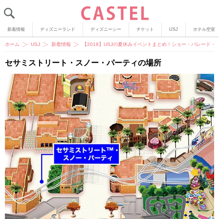
新着情報
ディズニーランド
ディズニーシー
チケット
USJ
ホテル空室
ホーム
USJ
新着情報
【2018】USJの夏休みイベントまとめ！ショー・パレード
セサミストリート・スノー・パーティの場所