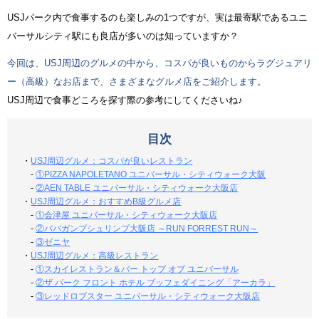
USJパーク内で食事するのも楽しみの1つですが、実は最寄駅であるユニ
バーサルシティ駅にも良店が多いのは知っていますか？
今回は、USJ周辺のグルメの中から、コスパが良いものからラグジュアリ
ー（高級）なお店まで、さまざまなグルメ店をご紹介します。
USJ周辺で食事どころを探す際の参考にしてくださいね♪
目次
・
USJ周辺グルメ：コスパが良いレストラン
-
①PIZZA NAPOLETANO ユニバーサル・シティウォーク大阪
-
②AEN TABLE ユニバーサル・シティウォーク大阪店
・
USJ周辺グルメ：おすすめB級グルメ店
-
①会津屋 ユニバーサル・シティウォーク大阪店
-
②ババガンプシュリンプ大阪店 ～RUN FORREST RUN～
-
③ゼニヤ
・
USJ周辺グルメ：高級レストラン
-
①スカイレストラン＆バー トップ オブ ユニバーサル
-
②ザ パーク フロント ホテル ブッフェダイニング「アーカラ」
-
③レッドロブスター ユニバーサル・シティウォーク大阪店