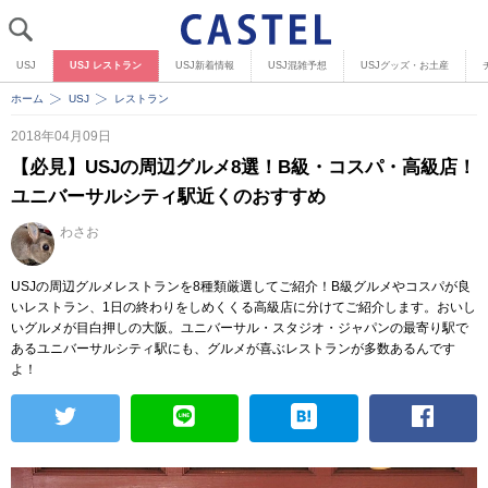
USJ
USJ レストラン
USJ新着情報
USJ混雑予想
USJグッズ・お土産
ホーム
USJ
レストラン
2018年04月09日
【必見】USJの周辺グルメ8選！B級・コスパ・高級店！
ユニバーサルシティ駅近くのおすすめ
わさお
USJの周辺グルメレストランを8種類厳選してご紹介！B級グルメやコスパが良
いレストラン、1日の終わりをしめくくる高級店に分けてご紹介します。おいし
いグルメが目白押しの大阪。ユニバーサル・スタジオ・ジャパンの最寄り駅で
あるユニバーサルシティ駅にも、グルメが喜ぶレストランが多数あるんです
よ！