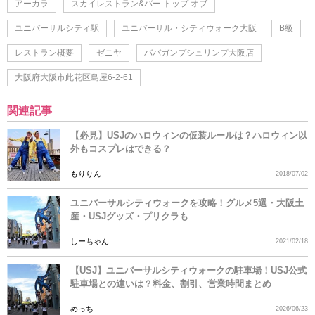
アーカラ
スカイレストラン&バー トップ オブ
ユニバーサルシティ駅
ユニバーサル・シティウォーク大阪
B級
レストラン概要
ゼニヤ
ババガンプシュリンプ大阪店
大阪府大阪市此花区島屋6-2-61
関連記事
【必見】USJのハロウィンの仮装ルールは？ハロウィン以
外もコスプレはできる？
もりりん
2018/07/02
ユニバーサルシティウォークを攻略！グルメ5選・大阪土
産・USJグッズ・プリクラも
しーちゃん
2021/02/18
【USJ】ユニバーサルシティウォークの駐車場！USJ公式
駐車場との違いは？料金、割引、営業時間まとめ
めっち
2026/06/23