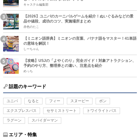
キャステル編集部
【2026】ユニバのカーニバルゲームを紹介！ぬいぐるみなどの景
品や値段、成功のコツ、実施場所まとめ
赤色のたこ
【ミニオン語辞典】ミニオンの言葉、バナナ語をマスター！41単語
の意味を解説！
しーちゃん
【攻略】USJの「よやくのり」完全ガイド！対象アトラクション、
予約のやり方、整理券との違い、注意点を紹介
めっち
話題のキーワード
ユニバ
なると
フィー
スヌーピー
ボン
エクスプレスパス
セサミストリート
トワイライトパス
ラグーン
スパイダーマン
エリア・特集