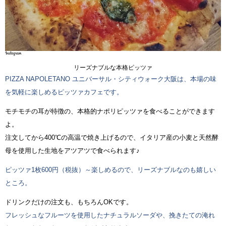
リーズナブルな本格ピッツァ
PIZZA NAPOLETANO ユニバーサル・シティウォーク大阪は、本場の味
を気軽に楽しめるピッツァカフェです。
モチモチの耳が特徴の、本格的ナポリピッツァを食べることができます
よ。
注文してから400℃の高温で焼き上げるので、イタリア産の小麦と天然酵
母を使用した生地をアツアツで食べられます♪
ピッツァ1枚600円（税抜）～楽しめるので、リーズナブルなのも嬉しい
ところ。
ドリンクだけの注文も、もちろんOKです。
フレッシュなフルーツを使用したナチュラルソーダや、挽きたての淹れ