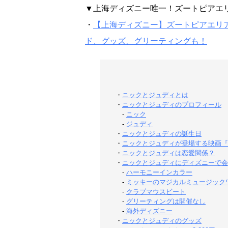
▼上海ディズニー唯一！ズートピアエ
・
【上海ディズニー】ズートピアエリ
ド、グッズ、グリーティングも！
・
ニックとジュディとは
・
ニックとジュディのプロフィール
-
ニック
-
ジュディ
・
ニックとジュディの誕生日
・
ニックとジュディが登場する映画『
・
ニックとジュディは恋愛関係？
・
ニックとジュディにディズニーで会
-
ハーモニーインカラー
-
ミッキーのマジカルミュージック
-
クラブマウスビート
-
グリーティングは開催なし
-
海外ディズニー
・
ニックとジュディのグッズ