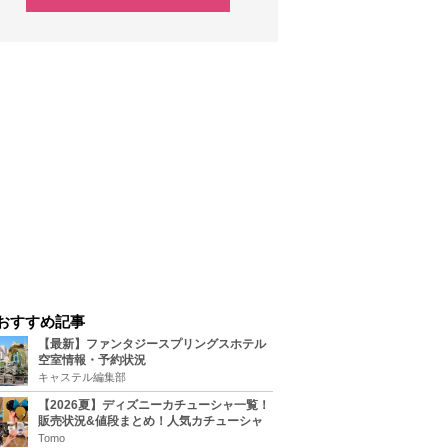
おすすめ記事
【最新】ファンタジースプリングスホテル
空室情報・予約状況
キャステル編集部
【2026夏】ディズニーカチューシャ一覧！
販売状況&値段まとめ！人気カチューシャ
をチェック
Tomo