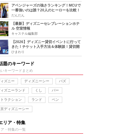
アベンジャーズの強さランキング！MCUで
一番強いのは誰？20人のヒーローを比較！
だんだん
【最新】ディズニーセレブレーションホテ
ル 空室情報
キャステル編集部
【2026】ディズニー貸切イベントに行って
きた！チケット入手方法＆体験談！貸切開
催日程まとめ！
ひまわり
話題のキーワード
熱いキーワードまとめ
ディズニー
ディズニーシー
バズ
ディズニーランド
くし
バー
アトラクション
ランド
ペン
東京ディズニーシー
エリア・特集
リア・特集の一覧