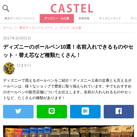
東京ディズニーリゾート
ディズニー・お土産
新着情報
ディズニーランド
ディ
ホーム
東京ディズニーリゾート
グッズ・お土産
2017年10月01日
ディズニーのボールペン10選！名前入れできるものやセ
ット・替え芯など種類たくさん！
ひまわり
ディズニーで買えるボールペンをご紹介！ディズニー土産の定番とも言えるボ
ールペンは、様々なショップで豊富に取り揃えられています。中でもおすすめ
のボールペンや販売店舗についてお伝えします。名前が入れられるものやセッ
トなど、たくさんの種類があります！