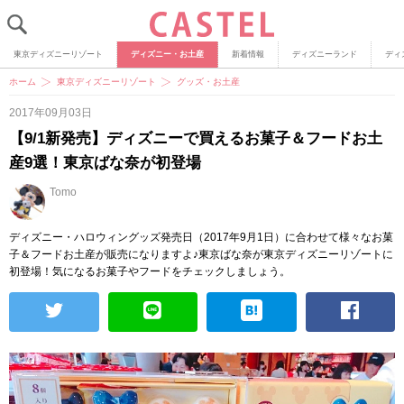
東京ディズニーリゾート
ディズニー・お土産
新着情報
ディズニーランド
ディ
ホーム
東京ディズニーリゾート
グッズ・お土産
2017年09月03日
【9/1新発売】ディズニーで買えるお菓子＆フードお土
産9選！東京ばな奈が初登場
Tomo
ディズニー・ハロウィングッズ発売日（2017年9月1日）に合わせて様々なお菓
子＆フードお土産が販売になりますよ♪東京ばな奈が東京ディズニーリゾートに
初登場！気になるお菓子やフードをチェックしましょう。