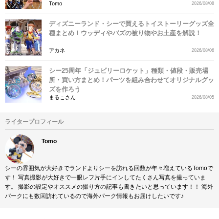
Tomo
2026/08/08
ディズニーランド・シーで買えるトイストーリーグッズ全
種まとめ！ウッディやバズの被り物やお土産を解説！
アカネ
2026/08/06
シー25周年「ジュビリーロケット」種類・値段・販売場
所・買い方まとめ！パーツを組み合わせてオリジナルグッ
ズを作ろう
まるこさん
2026/08/05
ライタープロフィール
Tomo
シーの雰囲気が大好きでランドよりシーを訪れる回数が年々増えているTomoで
す！ 写真撮影が大好きで一眼レフ片手にインしてたくさん写真を撮っていま
す。 撮影の設定やオススメの撮り方の記事も書きたいと思っています！！ 海外
パークにも数回訪れているので海外パーク情報もお届けしたいです♪