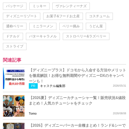
パッケージ
ミッキー
ヴァレンティーナズ
ディズニーリゾート
お菓子&フードお土産
コスチューム
通称ベリー
ミニラーメン
ベリー摘み
うどん屋
ドナルド
バターキャラメル
ストロベリー&ラズベリー
ストライプ
関連記事
【ディズニープラス】ドコモから入会する方法やメリット
を徹底解説！お得な無料期間やディズニーDXのキャンペ
ーンも！
PR
キャステル編集部
2026/05/31
【2026夏】ディズニーカチューシャ一覧！販売状況&値段
まとめ！人気カチューシャをチェック
Tomo
2026/08/08
【2026】ディズニーパーカー全種まとめ！ランド&シーで