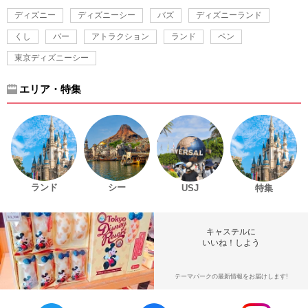
ディズニー
ディズニーシー
バズ
ディズニーランド
くし
バー
アトラクション
ランド
ペン
東京ディズニーシー
エリア・特集
ランド
シー
USJ
特集
キャステルに
いいね！しよう
テーマパークの最新情報をお届けします!