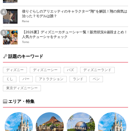
借りぐらしのアリエッティのキャラクター”翔”を解説！翔の病気は
治った？モデルは誰？
Rene
【2026夏】ディズニーカチューシャ一覧！販売状況&値段まとめ！
人気カチューシャをチェック
Tomo
話題のキーワード
ディズニー
ディズニーシー
バズ
ディズニーランド
くし
バー
アトラクション
ランド
ペン
東京ディズニーシー
エリア・特集