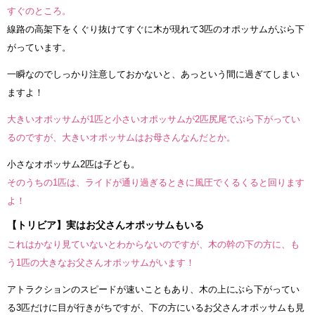
すぐのところ。
線路の高架下をくぐり抜けてすぐに木が現れて3匹のオポッサムがぶら下
がっています。
一瞬なのでしっかり注意しておかないと、あっという間に過ぎてしまい
ますよ！
大きいオポッサムが1匹と小さいオポッサムが2匹尻尾でぶら下がってい
るのですが、大きいオポッサムはお母さんなんだとか。
小さなオポッサム2匹は子ども。
そのうちの1匹は、ライドが通り過ぎるときに風圧でくるくると回ります
よ！
【トリビア】実はお父さんオポッサムもいる
これはかなり見ていないとわからないのですが、木の幹の下の方に、も
う1匹の大きなお父さんオポッサムがいます！
アトラクションのスピードが速いこともあり、木の上にぶら下がってい
る3匹だけに目が行きがちですが、下の方にいるお父さんオポッサムも見