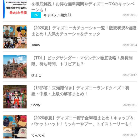
を徹底解説！お得な無料期間やディズニーDXのキャンペ
ーンも！
PR
キャステル編集部
2026/05/31
【2026夏】ディズニーカチューシャ一覧！販売状況&値段
まとめ！人気カチューシャをチェック
Tomo
2026/08/04
【TDL】ビッグサンダー・マウンテン徹底攻略！身長制
限、待ち時間、トリビアも？
ぴょこ
2022/08/17
【1問3答！豆知識付き】ディズニーランドクイズ！初
級・中級・上級の解答まとめ！
Shelly
2025/12/11
【2026春夏】ディズニー帽子全80種まとめ！キャップ＆
バケットハット！ミッキーやプー、トイストーリーも！
てんてん
2026/05/27