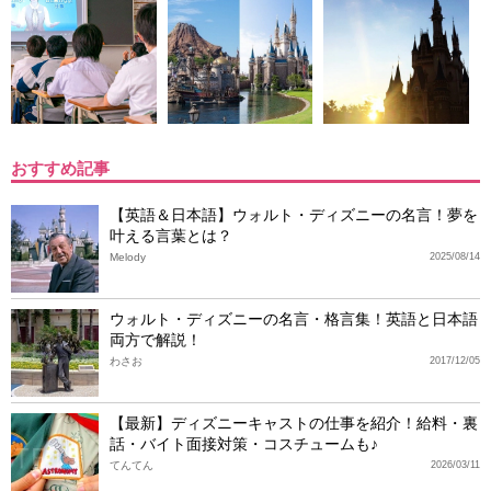
おすすめ記事
【英語＆日本語】ウォルト・ディズニーの名言！夢を
叶える言葉とは？
Melody
2025/08/14
ウォルト・ディズニーの名言・格言集！英語と日本語
両方で解説！
わさお
2017/12/05
【最新】ディズニーキャストの仕事を紹介！給料・裏
話・バイト面接対策・コスチュームも♪
てんてん
2026/03/11