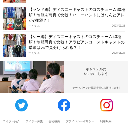
【ランド編】ディズニーキャストのコスチューム30種
類！制服を写真で比較！ハニーハントにはなんとアレ
が7種類？！
てんてん
2023/03/28
【シー編】ディズニーキャストのコスチューム43種
類！制服写真で比較！アラビアンコーストキャストの
階級は○○で見分けられる？！
てんてん
2025/05/27
キャステルに
いいね！しよう
テーマパークの最新情報をお届けします!
ライター紹介
ライター募集
会社概要
プライバシーポリシー
利用規約