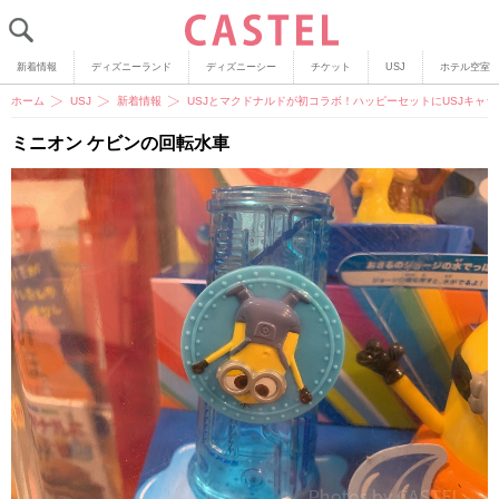
新着情報
ディズニーランド
ディズニーシー
チケット
USJ
ホテル空室
ホーム
USJ
新着情報
USJとマクドナルドが初コラボ！ハッピーセットにUSJキャ
ミニオン ケビンの回転水車