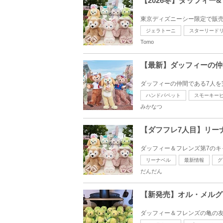
【2026冬】ダッフィ
東京ディズニーシー限定で販売
ジェラトーニ
スターリード
Tomo
【最新】ダッフィーの仲
ダッフィーの仲間である7人を
ハンドパペット
スモーキー
みかなつ
【ダフフレ7人目】リー
ダッフィー＆フレンズ第7のキ
リーナベル
最新情報
グ
だんだん
【新発売】オル・メルグ
ダッフィー＆フレンズの亀の友達