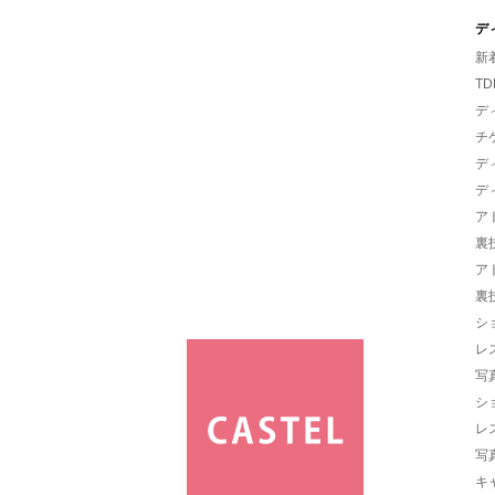
デ
新
TD
デ
チ
デ
デ
ア
裏
ア
裏
シ
レ
写
シ
レ
写
キ