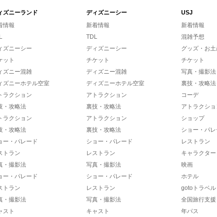
ィズニーランド
ディズニーシー
USJ
着情報
新着情報
新着情報
L
TDL
混雑予想
ィズニーシー
ディズニーシー
グッズ・お土
ケット
チケット
チケット
ィズニー混雑
ディズニー混雑
写真・撮影法
ィズニーホテル空室
ディズニーホテル空室
裏技・攻略法
トラクション
アトラクション
コーデ
技・攻略法
裏技・攻略法
アトラクショ
トラクション
アトラクション
ショップ
技・攻略法
裏技・攻略法
ショー・パレ
ョー・パレード
ショー・パレード
レストラン
ストラン
レストラン
キャラクター
真・撮影法
写真・撮影法
映画
ョー・パレード
ショー・パレード
ホテル
ストラン
レストラン
gotoトラベル
真・撮影法
写真・撮影法
全国旅行支援
ャスト
キャスト
年パス