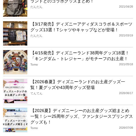
ランドとのコラボグッズまとめ！
だんだん
2021/04/26
【3/17発売】ディズニーアディダスコラボ＆スポーツ
グッズ13選！Tシャツやキャップなどが登場！
だんだん
2021/03/19
【4/15発売】ディズニーランド38周年グッズ18選！
「キングダム・トレジャー」がモチーフのお土産！
Tomo
2021/05/18
【2026春夏】ディズニーランドのお土産グッズ一
覧！夏グッズや43周年グッズ登場
てんてん
2026/06/17
【2026夏】ディズニーシーのお土産グッズ総まとめ
一覧！シー25周年グッズ、ファンタジースプリングス
グッズも！
Tomo
2026/07/09