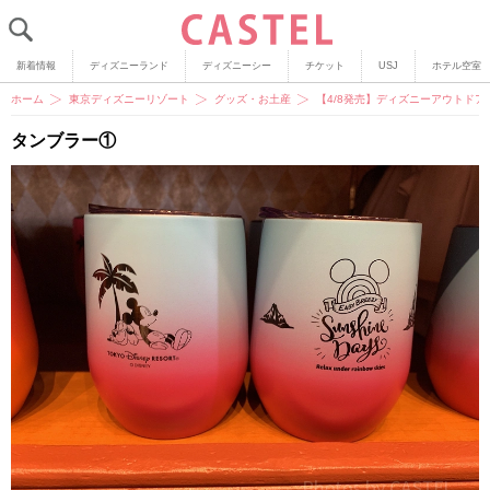
新着情報
ディズニーランド
ディズニーシー
チケット
USJ
ホテル空室
ホーム
東京ディズニーリゾート
グッズ・お土産
【4/8発売】ディズニーアウトド
タンブラー①