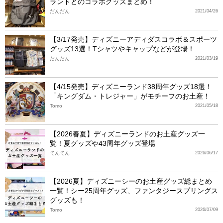
ランドとのコラボグッズまとめ！
だんだん
2021/04/26
【3/17発売】ディズニーアディダスコラボ＆スポーツ
グッズ13選！Tシャツやキャップなどが登場！
だんだん
2021/03/19
【4/15発売】ディズニーランド38周年グッズ18選！
「キングダム・トレジャー」がモチーフのお土産！
Tomo
2021/05/18
【2026春夏】ディズニーランドのお土産グッズ一
覧！夏グッズや43周年グッズ登場
てんてん
2026/06/17
【2026夏】ディズニーシーのお土産グッズ総まとめ
一覧！シー25周年グッズ、ファンタジースプリングス
グッズも！
Tomo
2026/07/09