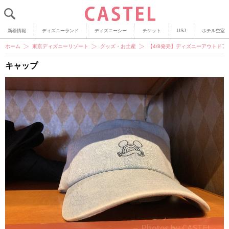
新着情報
ディズニーランド
ディズニーシー
チケット
USJ
ホテル空室
ホーム
東京ディズニーリゾート
グッズ・お土産
【4/8発売】ディズニーアウトド
キャップ