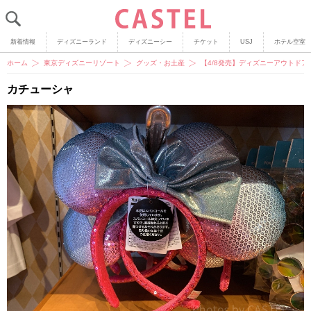
新着情報
ディズニーランド
ディズニーシー
チケット
USJ
ホテル空室
ホーム
東京ディズニーリゾート
グッズ・お土産
【4/8発売】ディズニーアウトド
カチューシャ