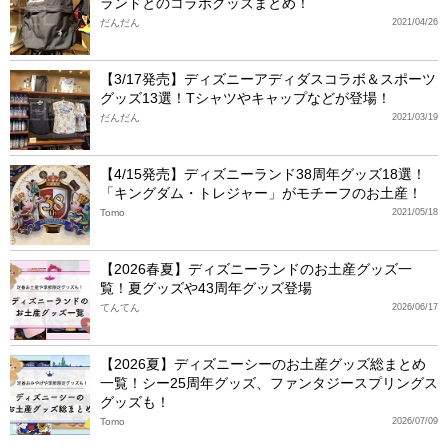
ランドとのコラボグッズまとめ！
だんだん
2021/04/26
【3/17発売】ディズニーアディダスコラボ＆スポーツ
グッズ13選！Tシャツやキャップなどが登場！
だんだん
2021/03/19
【4/15発売】ディズニーランド38周年グッズ18選！
「キングダム・トレジャー」がモチーフのお土産！
Tomo
2021/05/18
【2026春夏】ディズニーランドのお土産グッズ一
覧！夏グッズや43周年グッズ登場
てんてん
2026/06/17
【2026夏】ディズニーシーのお土産グッズ総まとめ
一覧！シー25周年グッズ、ファンタジースプリングス
グッズも！
Tomo
2026/07/09