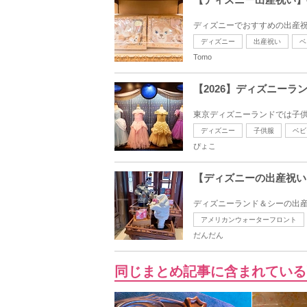
ディズニーでおすすめの出産祝
ディズニー
出産祝い
ベ
Tomo
【2026】ディズニー
東京ディズニーランドでは子供
ディズニー
子供服
ベビ
ぴょこ
【ディズニーの出産祝い
ディズニーランド＆シーの出産
アメリカンウォーターフロント
だんだん
同じまとめ記事に含まれている