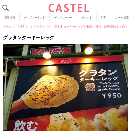
新着情報
ディズニーランド
ディズニーシー
チケット
USJ
ホテル空室
ホーム
USJ
レストラン
【USJ】ターキーレッグの種類・値段・販売場所まとめ！
グラタンターキーレッグ