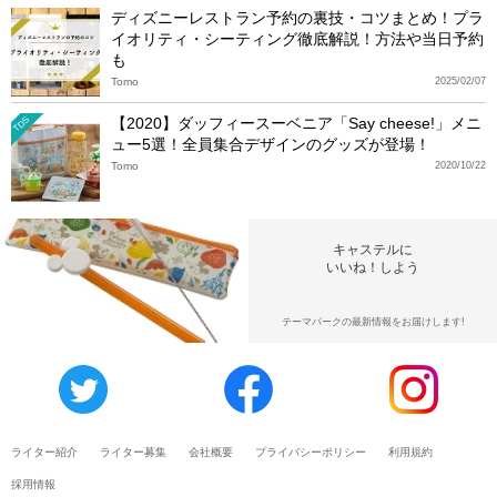
ディズニーレストラン予約の裏技・コツまとめ！プラ
イオリティ・シーティング徹底解説！方法や当日予約
も
Tomo
2025/02/07
【2020】ダッフィースーベニア「Say cheese!」メニ
TDS
ュー5選！全員集合デザインのグッズが登場！
Tomo
2020/10/22
キャステルに
いいね！しよう
テーマパークの最新情報をお届けします!
ライター紹介
ライター募集
会社概要
プライバシーポリシー
利用規約
採用情報