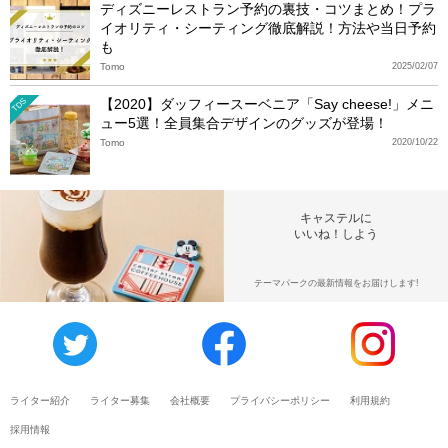
ディズニーレストラン予約の裏技・コツまとめ！プラ
イオリティ・シーティング徹底解説！方法や当日予約
も
Tomo
2025/02/07
【2020】ダッフィースーベニア「Say cheese!」メニ
TDS
ュー5選！全員集合デザインのグッズが登場！
Tomo
2020/10/22
キャステルに
いいね！しよう
テーマパークの最新情報をお届けします!
ライター紹介
ライター募集
会社概要
プライバシーポリシー
利用規約
採用情報