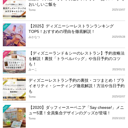
おいしいご飯を
Tomo
2025/10/07
【2025】ディズニーシーレストランランキング
TDS
TOP5！おすすめの理由を徹底解説！
みかなつ
2025/05/28
【ディズニーランド＆シーのレストラン】予約攻略法
TDL
を解説！裏技「トラベルバッグ」や当日予約のコツ
も！
みーこ
2023/01/11
ディズニーレストラン予約の裏技・コツまとめ！プラ
イオリティ・シーティング徹底解説！方法や当日予約
も
Tomo
2025/02/07
【2020】ダッフィースーベニア「Say cheese!」メニ
TDS
ュー5選！全員集合デザインのグッズが登場！
Tomo
2020/10/22