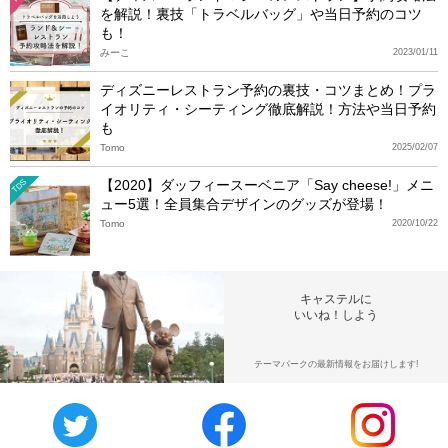
を解説！裏技「トラベルバッグ」や当日予約のコツ
も！
みーこ
2023/01/11
ディズニーレストラン予約の裏技・コツまとめ！プラ
イオリティ・シーティング徹底解説！方法や当日予約
も
Tomo
2025/02/07
【2020】ダッフィースーベニア「Say cheese!」メニ
TDS
ュー5選！全員集合デザインのグッズが登場！
Tomo
2020/10/22
キャステルに
いいね！しよう
テーマパークの最新情報をお届けします!