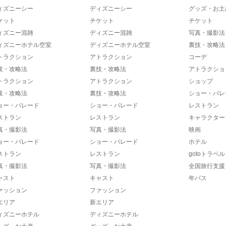
ィズニーシー
ディズニーシー
グッズ・お土
ケット
チケット
チケット
ィズニー混雑
ディズニー混雑
写真・撮影法
ィズニーホテル空室
ディズニーホテル空室
裏技・攻略法
トラクション
アトラクション
コーデ
技・攻略法
裏技・攻略法
アトラクショ
トラクション
アトラクション
ショップ
技・攻略法
裏技・攻略法
ショー・パレ
ョー・パレード
ショー・パレード
レストラン
ストラン
レストラン
キャラクター
真・撮影法
写真・撮影法
映画
ョー・パレード
ショー・パレード
ホテル
ストラン
レストラン
gotoトラベル
真・撮影法
写真・撮影法
全国旅行支援
ャスト
キャスト
年パス
ァッション
ファッション
エリア
新エリア
ィズニーホテル
ディズニーホテル