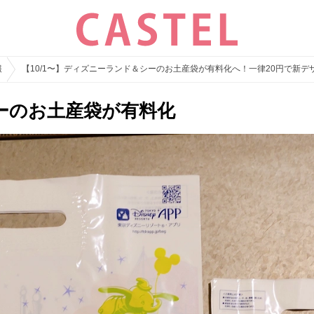
報
【10/1〜】ディズニーランド＆シーのお土産袋が有料化へ！一律20円で新
ーのお土産袋が有料化