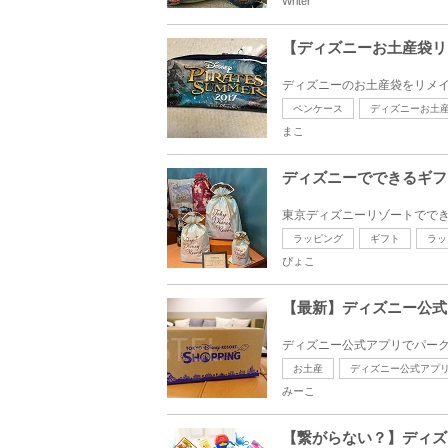
Writer
【ディズニーお土産袋リ
ディズニーのお土産袋をリメイ
ペンケース
ディズニーお土
まこ
ディズニーでできるギフ
東京ディズニーリゾートででき
ラッピング
ギフト
ラッ
ぴょこ
【最新】ディズニー公式
ディズニー公式アプリでパーク
お土産
ディズニー公式アプ
みーこ
【繋がらない？】ディズ