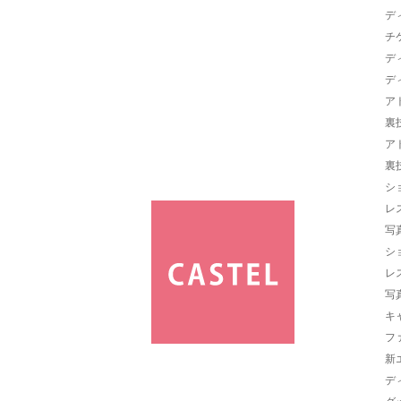
デ
チ
デ
デ
ア
裏
ア
裏
シ
レ
写
シ
レ
写
キ
フ
新
デ