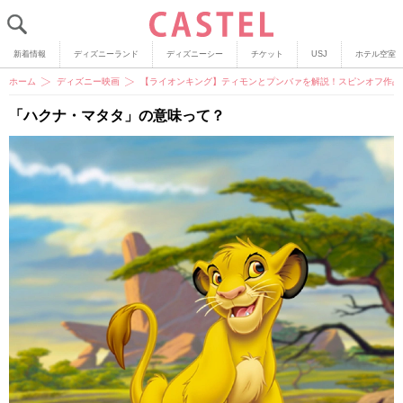
新着情報
ディズニーランド
ディズニーシー
チケット
USJ
ホテル空室
ホーム
ディズニー映画
【ライオンキング】ティモンとプンバァを解説！スピンオフ作品
「ハクナ・マタタ」の意味って？