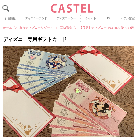
新着情報
ディズニーランド
ディズニーシー
チケット
USJ
ホテル空室
ホーム
東京ディズニーリゾート
豆知識集
【必見】ディズニーでSuicaを使って便利
ディズニー専用ギフトカード