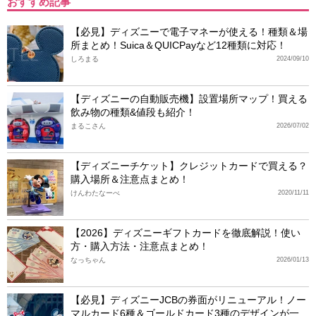
おすすめ記事
【必見】ディズニーで電子マネーが使える！種類＆場
所まとめ！Suica＆QUICPayなど12種類に対応！
しろまる
2024/09/10
【ディズニーの自動販売機】設置場所マップ！買える
飲み物の種類&値段も紹介！
まるこさん
2026/07/02
【ディズニーチケット】クレジットカードで買える？
購入場所＆注意点まとめ！
けんわたなーべ
2020/11/11
【2026】ディズニーギフトカードを徹底解説！使い
方・購入方法・注意点まとめ！
なっちゃん
2026/01/13
【必見】ディズニーJCBの券面がリニューアル！ノー
マルカード6種＆ゴールドカード3種のデザインが一