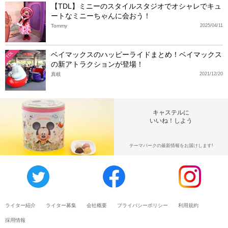
【TDL】ミニーのスタイルスタジオでオシャレでキュ
ートなミニーちゃんに会おう！
Tommy
2025/04/11
ベイマックスのハッピーライドまとめ！ベイマックス
TDL
の新アトラクションが登場！
真岐
2021/12/20
キャステルに
いいね！しよう
テーマパークの最新情報をお届けします!
ライター紹介
ライター募集
会社概要
プライバシーポリシー
利用規約
採用情報