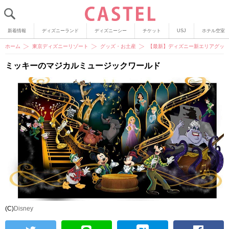
新着情報
ディズニーランド
ディズニーシー
チケット
USJ
ホテル空室
ホーム
東京ディズニーリゾート
グッズ・お土産
【最新】ディズニー新エリアグッ
ミッキーのマジカルミュージックワールド
(C)
Disney