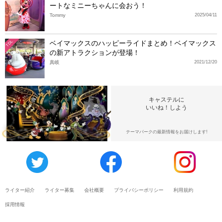
ートなミニーちゃんに会おう！
Tommy
2025/04/11
ベイマックスのハッピーライドまとめ！ベイマックス
TDL
の新アトラクションが登場！
真岐
2021/12/20
キャステルに
いいね！しよう
テーマパークの最新情報をお届けします!
ライター紹介
ライター募集
会社概要
プライバシーポリシー
利用規約
採用情報