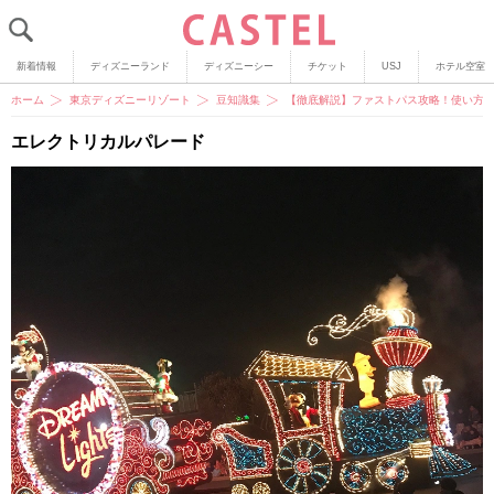
新着情報
ディズニーランド
ディズニーシー
チケット
USJ
ホテル空室
ホーム
東京ディズニーリゾート
豆知識集
【徹底解説】ファストパス攻略！使い方
エレクトリカルパレード