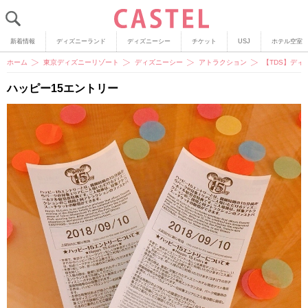
新着情報
ディズニーランド
ディズニーシー
チケット
USJ
ホテル空室
ホーム
東京ディズニーリゾート
ディズニーシー
アトラクション
【TDS】デ
ハッピー15エントリー