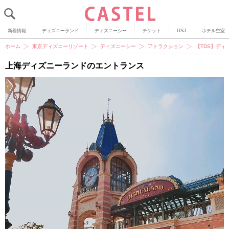
新着情報
ディズニーランド
ディズニーシー
チケット
USJ
ホテル空室
ホーム
東京ディズニーリゾート
ディズニーシー
アトラクション
【TDS】デ
上海ディズニーランドのエントランス