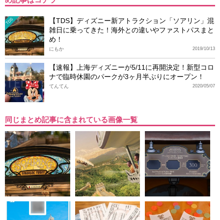
【TDS】ディズニー新アトラクション「ソアリン」混
TDS
雑日に乗ってきた！海外との違いやファストパスまと
め！
にもか
2019/10/13
【速報】上海ディズニーが5/11に再開決定！新型コロ
ナで臨時休園のパークが3ヶ月半ぶりにオープン！
てんてん
2020/05/07
同じまとめ記事に含まれている画像一覧