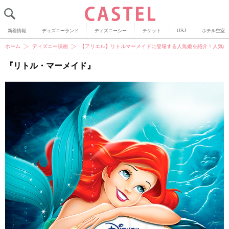
新着情報
ディズニーランド
ディズニーシー
チケット
USJ
ホテル空室
ホーム
ディズニー映画
【アリエル】リトルマーメイドに登場する人魚姫を紹介！人気の
『リトル・マーメイド』