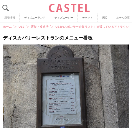
新着情報
ディズニーランド
ディズニーシー
チケット
USJ
ホテル空室
ホーム
USJ
裏技・攻略法
USJのスポンサー企業リスト！協賛しているアトラクシ
ディスカバリーレストランのメニュー看板