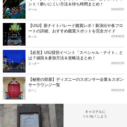
ント！酔いにくい方法＆待ち時間まとめ！
デール
2019/02/27
【USJ】新ナイトパレード鑑賞レポ！新演出や各フロ
ートの詳細、おすすめ鑑賞スポットを完全ガイド
めっち
2019/04/10
【必見】USJ貸切イベント「スペシャル・ナイト」と
は？値段＆参加方法＆攻略法まとめ！
まっきー
2022/07/25
【秘密の部屋】ディズニーのスポンサー企業＆スポン
サーラウンジ一覧
みーこ
2024/12/18
キャステルに
いいね！しよう