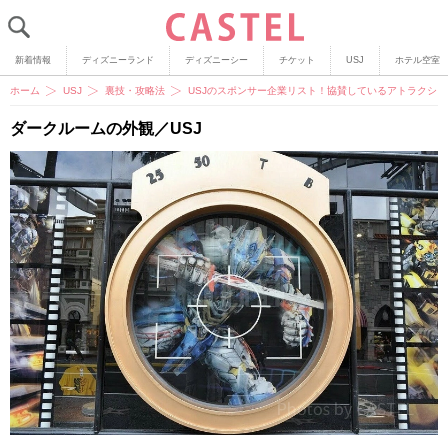
新着情報
ディズニーランド
ディズニーシー
チケット
USJ
ホテル空室
ホーム
USJ
裏技・攻略法
USJのスポンサー企業リスト！協賛しているアトラクシ
ダークルームの外観／USJ