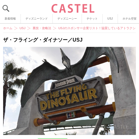
新着情報
ディズニーランド
ディズニーシー
チケット
USJ
ホテル空室
ホーム
USJ
裏技・攻略法
USJのスポンサー企業リスト！協賛しているアトラクシ
ザ・フライング・ダイナソー／USJ