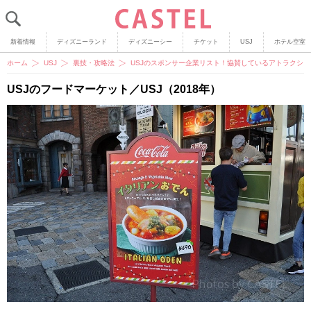
新着情報
ディズニーランド
ディズニーシー
チケット
USJ
ホテル空室
ホーム
USJ
裏技・攻略法
USJのスポンサー企業リスト！協賛しているアトラクシ
USJのフードマーケット／USJ（2018年）