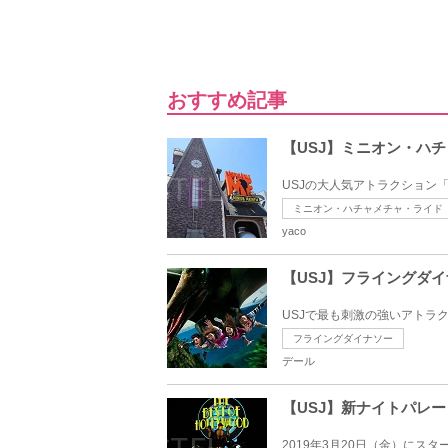
おすすめ記事
【USJ】ミニオン・ハ
USJの大人気アトラクション
ミニオン・ハチャメチャ・ライド
yaco
【USJ】フライングダ
USJで最も刺激の強いアトラ
フライングダイナソー
デール
【USJ】新ナイトパレ
2019年3月20日（金）にス