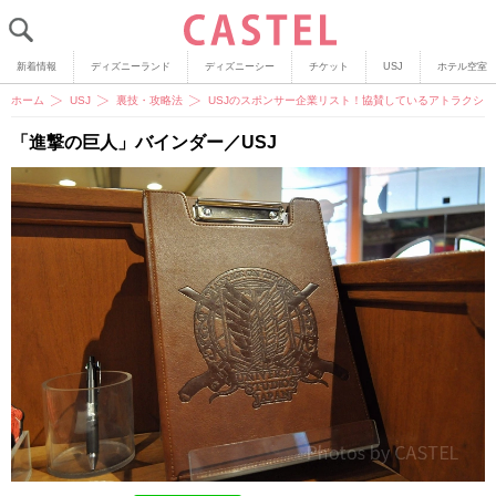
新着情報
ディズニーランド
ディズニーシー
チケット
USJ
ホテル空室
ホーム
USJ
裏技・攻略法
USJのスポンサー企業リスト！協賛しているアトラクシ
「進撃の巨人」バインダー／USJ